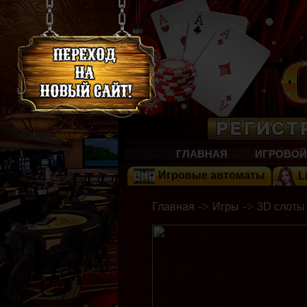
ГЛАВНАЯ
ИГРОВОЙ
Игровые автоматы
L
->
->
Главная
Игры
3D слоты