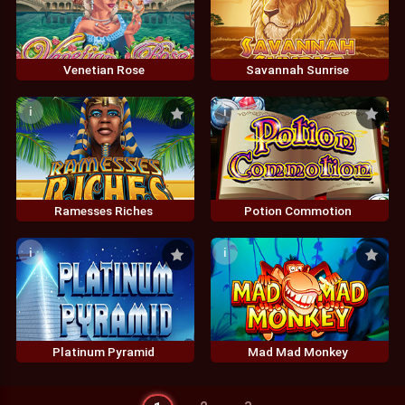
Venetian Rose
Savannah Sunrise
i
i
Ramesses Riches
Potion Commotion
i
i
Platinum Pyramid
Mad Mad Monkey