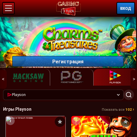
ВХОД
Регистрация
<
>
Playson
Игры Playson
›
Показать все
102
i
i