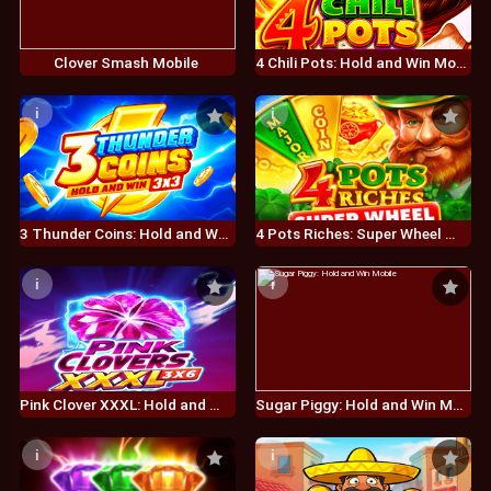
Clover Smash Mobile
4 Chili Pots: Hold and Win Mobile
i
i
3 Thunder Coins: Hold and Win Mobile
4 Pots Riches: Super Wheel Mobile
i
i
Pink Clover XXXL: Hold and Win Mobile
Sugar Piggy: Hold and Win Mobile
i
i