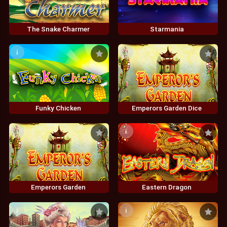
The Snake Charmer
Starmania
i
i
Funky Chicken
Emperors Garden Dice
i
i
Emperors Garden
Eastern Dragon
i
i