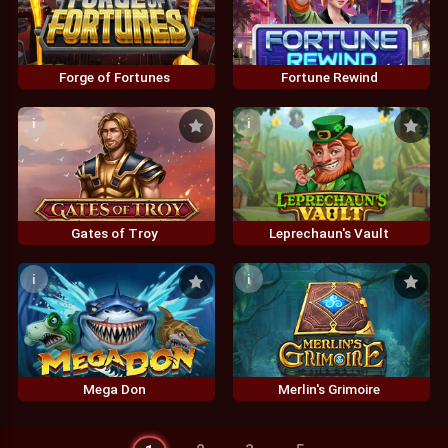
Forge of Fortunes
Fortune Rewind
i
i
Gates of Troy
Leprechaun's Vault
i
i
Mega Don
Merlin's Grimoire