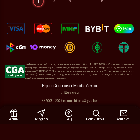
2
3
...
6
1
Информация на сайте предоставлена оператором сайта – THREE ACES N.V., зарегистрированным
по адресу: Scharlooweg 39, Willemstad, Curaçao (регистрационный номер: 152705). Деятельность
компании THREE ACES N.V. полностью лицензируется и регулируется Управлением азартных игр
Кюрасао (Curaçao Gaming Authority, лицензия № OGL/2024/179/0128, выдана 22 октября 2024
года) и законодательством Кюрасао.
Игровой автомат Mobile Version
...
Шоу игры
Свернуть
© 2008 - 2026 казино https://3tyza.bet
Акции
Telegram
FAQ
Поиск игры...
Контакты