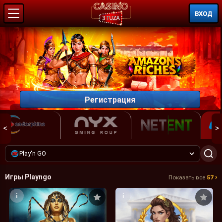
ВХОД
Регистрация
<
>
Play'n GO
Игры Playngo
›
Показать все
57
i
i