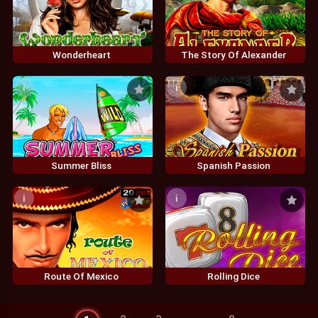
Wonderheart
The Story Of Alexander
i
i
Summer Bliss
Spanish Passion
i
i
Route Of Mexico
Rolling Dice