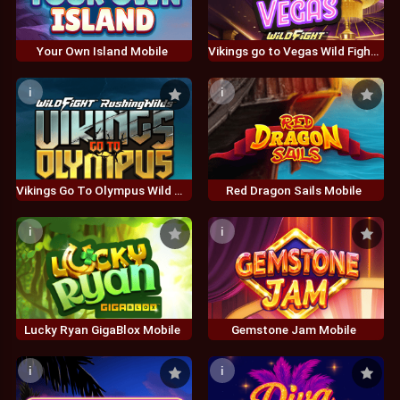
Your Own Island Mobile
Vikings go to Vegas Wild Fight Mobile
i
i
Vikings Go To Olympus Wild Fight RushingWilds Mobile
Red Dragon Sails Mobile
i
i
Lucky Ryan GigaBlox Mobile
Gemstone Jam Mobile
i
i