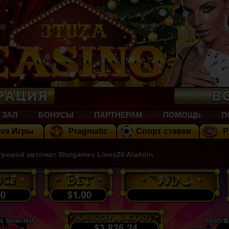
 ЗАЛ
БОНУСЫ
ПАРТНЕРАМ
ПОМОЩЬ
П
ive Игры
Pragmatic
Спорт ставки
Р
гровой автомат Slotgames Lines20 Aladdin