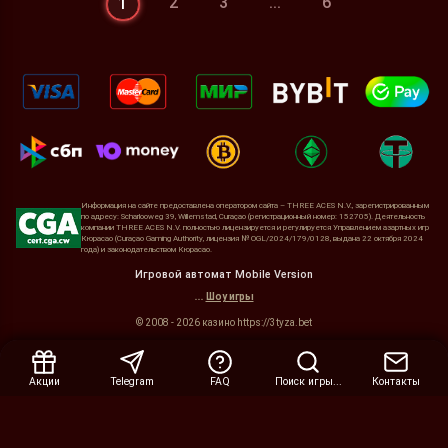
2
3
...
6
1
Информация на сайте предоставлена оператором сайта – THREE ACES N.V., зарегистрированным
по адресу: Scharlooweg 39, Willemstad, Curaçao (регистрационный номер: 152705). Деятельность
компании THREE ACES N.V. полностью лицензируется и регулируется Управлением азартных игр
Кюрасао (Curaçao Gaming Authority, лицензия № OGL/2024/179/0128, выдана 22 октября 2024
года) и законодательством Кюрасао.
Игровой автомат Mobile Version
...
Шоу игры
Свернуть
© 2008 - 2026 казино https://3tyza.bet
Акции
Telegram
FAQ
Поиск игры...
Контакты