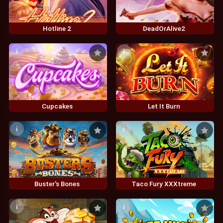
Hotline 2
DeadOrAlive2
i
i
Cupcakes
Let It Burn
i
i
Buster's Bones
Taco Fury XXXtreme
i
i