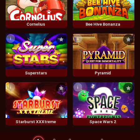
Cornelius
Bee Hive Bonanza
i
i
Superstars
Pyramid
i
i
Starburst XXXtreme
Space Wars 2